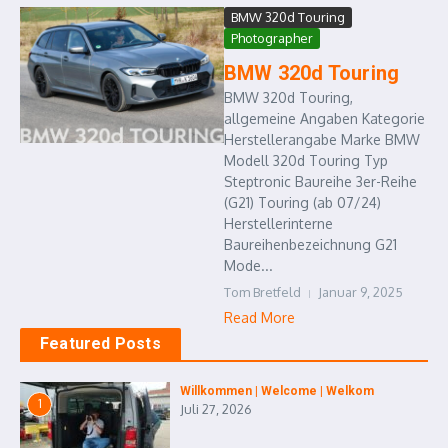
BMW 320d Touring
Photographer
BMW 320d Touring
BMW 320d Touring,
allgemeine Angaben Kategorie
Herstellerangabe Marke BMW
Modell 320d Touring Typ
Steptronic Baureihe 3er-Reihe
(G21) Touring (ab 07/24)
Herstellerinterne
Baureihenbezeichnung G21
Mode...
Tom Bretfeld
Januar 9, 2025
Read More
Featured Posts
Willkommen | Welcome | Welkom
1
Juli 27, 2026