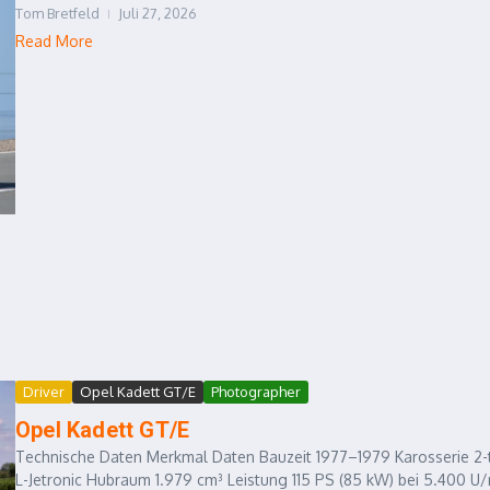
Tom Bretfeld
Juli 27, 2026
Read More
Driver
Opel Kadett GT/E
Photographer
Opel Kadett GT/E
Technische Daten Merkmal Daten Bauzeit 1977–1979 Karosserie 2-tü
L-Jetronic Hubraum 1.979 cm³ Leistung 115 PS (85 kW) bei 5.400 U/