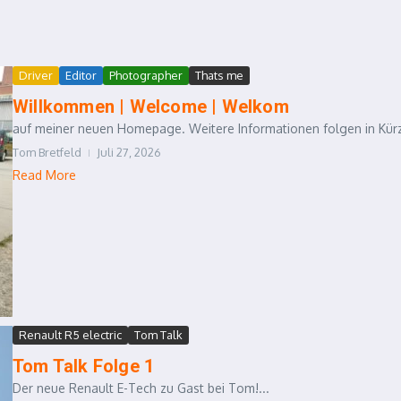
Driver
Editor
Photographer
Thats me
Willkommen | Welcome | Welkom
auf meiner neuen Homepage. Weitere Informationen folgen in Kürz
Tom Bretfeld
Juli 27, 2026
Read More
Renault R5 electric
Tom Talk
Tom Talk Folge 1
Der neue Renault E-Tech zu Gast bei Tom!...