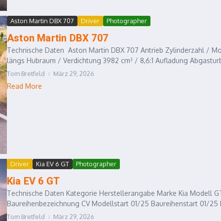
Aston Martin DBX 707
Driver
Photographer
Aston Martin DBX 707
Technische Daten Aston Martin DBX 707 Antrieb Zylinderzahl / Mo
längs Hubraum / Verdichtung 3982 cm³ / 8,6:1 Aufladung Abgasturbo
Tom Bretfeld
März 29, 2026
Read More
Driver
Kia EV 6 GT
Photographer
Kia EV 6 GT
Technische Daten Kategorie Herstellerangabe Marke Kia Modell GT
Baureihenbezeichnung CV Modellstart 01/25 Baureihenstart 01/25
Tom Bretfeld
März 29, 2026