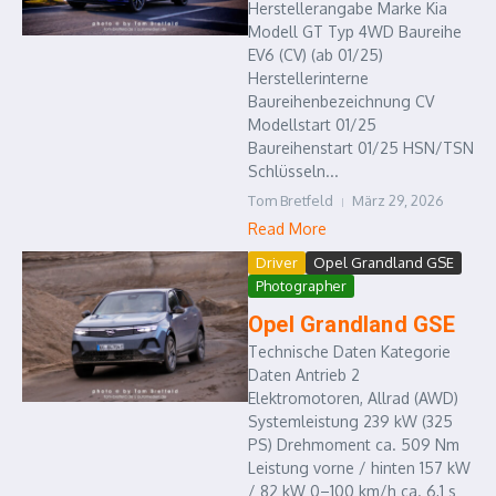
Herstellerangabe Marke Kia
Modell GT Typ 4WD Baureihe
EV6 (CV) (ab 01/25)
Herstellerinterne
Baureihenbezeichnung CV
Modellstart 01/25
Baureihenstart 01/25 HSN/TSN
Schlüsseln...
Tom Bretfeld
März 29, 2026
Read More
Driver
Opel Grandland GSE
Photographer
Opel Grandland GSE
Technische Daten Kategorie
Daten Antrieb 2
Elektromotoren, Allrad (AWD)
Systemleistung 239 kW (325
PS) Drehmoment ca. 509 Nm
Leistung vorne / hinten 157 kW
/ 82 kW 0–100 km/h ca. 6,1 s