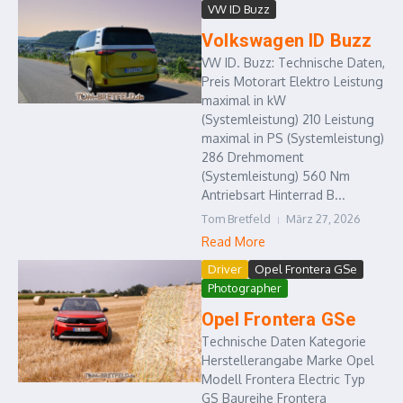
VW ID Buzz
Volkswagen ID Buzz
VW ID. Buzz: Technische Daten,
Preis Motorart Elektro Leistung
maximal in kW
(Systemleistung) 210 Leistung
maximal in PS (Systemleistung)
286 Drehmoment
(Systemleistung) 560 Nm
Antriebsart Hinterrad B...
Tom Bretfeld
März 27, 2026
Read More
Driver
Opel Frontera GSe
Photographer
Opel Frontera GSe
Technische Daten Kategorie
Herstellerangabe Marke Opel
Modell Frontera Electric Typ
GS Baureihe Frontera