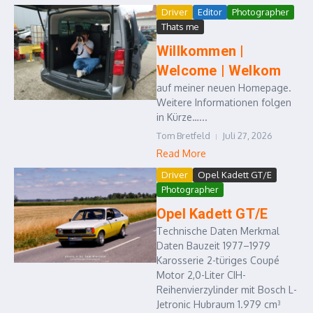
Driver
Editor
Photographer
Thats me
Willkommen |
Welcome | Welkom
auf meiner neuen Homepage.
Weitere Informationen folgen
in Kürze…...
Tom Bretfeld
Juli 27, 2026
Read More
Driver
Opel Kadett GT/E
Photographer
Opel Kadett GT/E
Technische Daten Merkmal
Daten Bauzeit 1977–1979
Karosserie 2-türiges Coupé
Motor 2,0-Liter CIH-
Reihenvierzylinder mit Bosch L-
Jetronic Hubraum 1.979 cm³