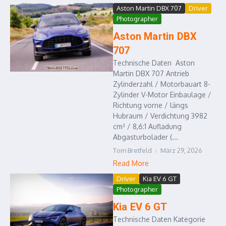
Aston Martin DBX 707
Driver
Photographer
Aston Martin DBX
707
Technische Daten Aston
Martin DBX 707 Antrieb
Zylinderzahl / Motorbauart 8-
Zylinder V-Motor Einbaulage /
Richtung vorne / längs
Hubraum / Verdichtung 3982
cm³ / 8,6:1 Aufladung
Abgasturbolader (...
Tom Bretfeld
März 29, 2026
Read More
Driver
Kia EV 6 GT
Photographer
Kia EV 6 GT
Technische Daten Kategorie