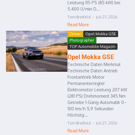
Leistung 115 PS (85 kW) bei
5.400 U/min D...
Tom Bretfeld
Juli 27, 2026
Read More
Driver
Opel Mokka GSE
Photographer
TOP Automobile Magazin
Opel Mokka GSE
Technische Daten Merkmal
Technische Daten Antrieb
Frontantrieb Motor
Permanenterregter
Elektromotor Leistung 207 kW
(281 PS) Drehmoment 345 Nm
Getriebe 1-Gang-Automatik 0–
100 km/h 5,9 Sekunden
Höchstg...
Tom Bretfeld
Juli 27, 2026
Read More