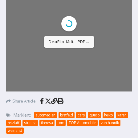
DearFlip: lädt... PDF ...
Share Article
Markiert:
automedien
bretfeld
cars
guido
heiko
karen
retzlaff
strauss
theresa
tom
TOP Automobile
van hunnik
weinand