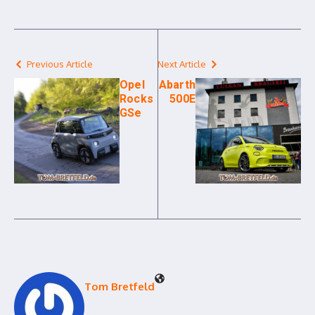
Previous Article
Next Article
Opel
Abarth
Rocks
500E
GSe
Tom Bretfeld