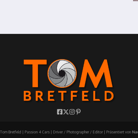
om Bretfeld | Passion 4 Cars | Driver / Photographer / Editor | Präsentiert von
Nac