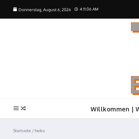
Zum Inhalt springen
4:11:07 AM
Donnerstag, August 6, 2026
Willkommen | 
Startseite
/
heiko