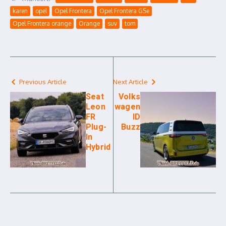
karen
opel
Opel Frontera
Opel Frontera GSe
Opel Frontera orange
Orange
suv
tom
Previous Article
Next Article
Seat
Volks
Leon
wagen
FR
ID
Plug-
Buzz
In
Hybrid