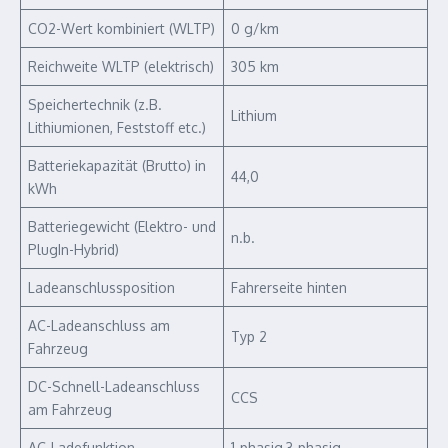
CO2-Wert kombiniert (WLTP)
0 g/km
Reichweite WLTP (elektrisch)
305 km
Speichertechnik (z.B.
Lithium
Lithiumionen, Feststoff etc.)
Batteriekapazität (Brutto) in
44,0
kWh
Batteriegewicht (Elektro- und
n.b.
PlugIn-Hybrid)
Ladeanschlussposition
Fahrerseite hinten
AC-Ladeanschluss am
Typ 2
Fahrzeug
DC-Schnell-Ladeanschluss
CCS
am Fahrzeug
AC-Ladefunktion
1-phasig,3-phasig