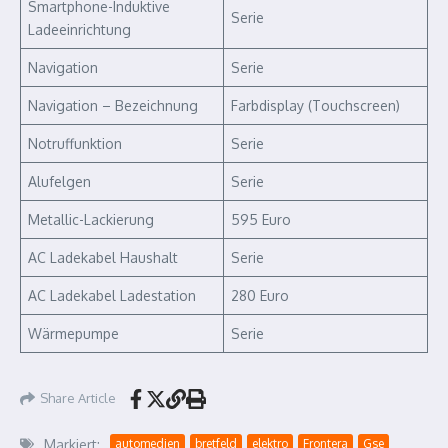
Smartphone-Induktive
Serie
Ladeeinrichtung
Navigation
Serie
Navigation – Bezeichnung
Farbdisplay (Touchscreen)
Notruffunktion
Serie
Alufelgen
Serie
Metallic-Lackierung
595 Euro
AC Ladekabel Haushalt
Serie
AC Ladekabel Ladestation
280 Euro
Wärmepumpe
Serie
Share Article
Markiert:
automedien
bretfeld
elektro
Frontera
Gse