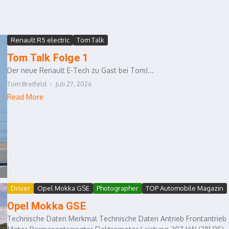
o
Renault R5 electric
Tom Talk
Tom Talk Folge 1
Der neue Renault E-Tech zu Gast bei Tom!...
Tom Bretfeld
Juli 27, 2026
Read More
Driver
Opel Mokka GSE
Photographer
TOP Automobile Magazin
Opel Mokka GSE
Technische Daten Merkmal Technische Daten Antrieb Frontantrieb