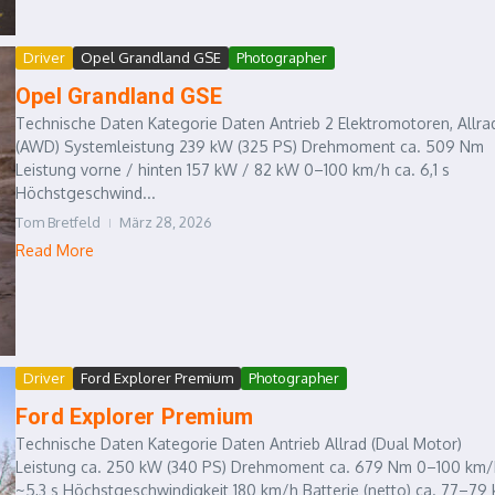
Driver
Opel Grandland GSE
Photographer
Opel Grandland GSE
Technische Daten Kategorie Daten Antrieb 2 Elektromotoren, Allra
(AWD) Systemleistung 239 kW (325 PS) Drehmoment ca. 509 Nm
Leistung vorne / hinten 157 kW / 82 kW 0–100 km/h ca. 6,1 s
Höchstgeschwind...
Tom Bretfeld
März 28, 2026
Read More
Driver
Ford Explorer Premium
Photographer
Ford Explorer Premium
Technische Daten Kategorie Daten Antrieb Allrad (Dual Motor)
Leistung ca. 250 kW (340 PS) Drehmoment ca. 679 Nm 0–100 km/
~5,3 s Höchstgeschwindigkeit 180 km/h Batterie (netto) ca. 77–79