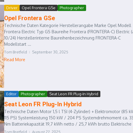
Driver
Opel Frontera GSe
Photographer
Opel Frontera GSe
Technische Daten Kategorie Herstellerangabe Marke Opel Modell
Frontera Electric Typ GS Baureihe Frontera (FRONTERA-C) Electric (
10/24) Herstellerinterne Baureihenbezeichnung FRONTERA-C
Modellstart ...
Tom Bretfeld
September 30, 2025
Read More
Editor
Photographer
Seat Leon FR Plug-In Hybrid
Seat Leon FR Plug-In Hybrid
Technische Daten Motor 1,5 l TSI (4-Zylinder) + Elektromotor (85 k
115 PS) Systemleistung 150 kW / 204 PS Systemdrehmoment ca. 3
Nm Batteriekapazität 19,7 kWh netto / 25,7 kWh brutto Elektrische .
Tom Bretfeld
August 27, 2025