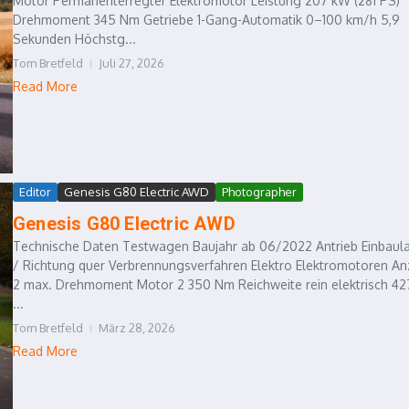
Motor Permanenterregter Elektromotor Leistung 207 kW (281 PS)
Drehmoment 345 Nm Getriebe 1-Gang-Automatik 0–100 km/h 5,9
Sekunden Höchstg...
Tom Bretfeld
Juli 27, 2026
Read More
Editor
Genesis G80 Electric AWD
Photographer
Genesis G80 Electric AWD
Technische Daten Testwagen Baujahr ab 06/2022 Antrieb Einbaul
/ Richtung quer Verbrennungsverfahren Elektro Elektromotoren An
2 max. Drehmoment Motor 2 350 Nm Reichweite rein elektrisch 42
...
Tom Bretfeld
März 28, 2026
Read More