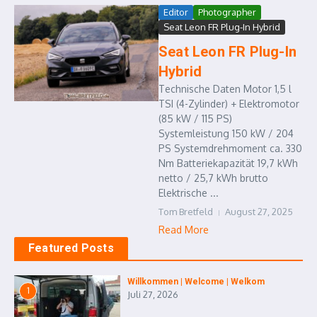
Editor
Photographer
Seat Leon FR Plug-In Hybrid
Seat Leon FR Plug-In
Hybrid
Technische Daten Motor 1,5 l
TSI (4-Zylinder) + Elektromotor
(85 kW / 115 PS)
Systemleistung 150 kW / 204
PS Systemdrehmoment ca. 330
Nm Batteriekapazität 19,7 kWh
netto / 25,7 kWh brutto
Elektrische ...
Tom Bretfeld
August 27, 2025
Read More
Featured Posts
Willkommen | Welcome | Welkom
1
Juli 27, 2026