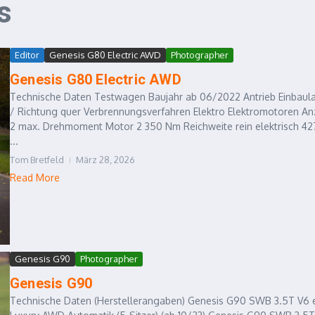
s
Editor
Genesis G80 Electric AWD
Photographer
Genesis G80 Electric AWD
Technische Daten Testwagen Baujahr ab 06/2022 Antrieb Einbaul
/ Richtung quer Verbrennungsverfahren Elektro Elektromotoren An
2 max. Drehmoment Motor 2 350 Nm Reichweite rein elektrisch 42
...
Tom Bretfeld
März 28, 2026
Read More
Genesis G90
Photographer
Genesis G90
Technische Daten (Herstellerangaben) Genesis G90 SWB 3.5T V6