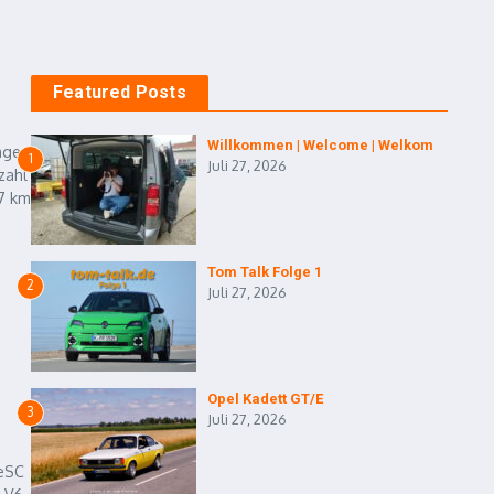
Featured Posts
Willkommen | Welcome | Welkom
age
1
Juli 27, 2026
zahl
7 km
Tom Talk Folge 1
2
Juli 27, 2026
Opel Kadett GT/E
3
Juli 27, 2026
 eSC