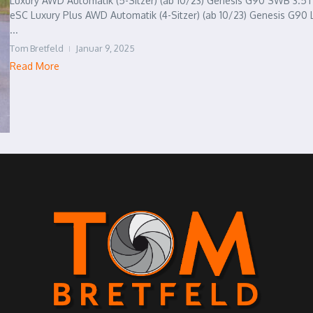
Luxury AWD Automatik (5-Sitzer) (ab 10/23) Genesis G90 SWB 3.5
eSC Luxury Plus AWD Automatik (4-Sitzer) (ab 10/23) Genesis G90
...
Tom Bretfeld
Januar 9, 2025
Read More