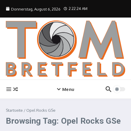
Zum Inhalt springen
2:22:24 AM
Donnerstag, August 6, 2026
Menu
Startseite
/
Opel Rocks GSe
Browsing Tag: Opel Rocks GSe