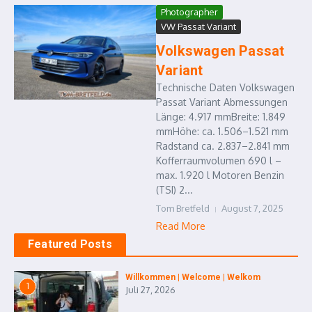
Photographer
VW Passat Variant
Volkswagen Passat
Variant
Technische Daten Volkswagen
Passat Variant Abmessungen
Länge: 4.917 mmBreite: 1.849
mmHöhe: ca. 1.506–1.521 mm
Radstand ca. 2.837–2.841 mm
Kofferraumvolumen 690 l –
max. 1.920 l Motoren Benzin
(TSI) 2...
Tom Bretfeld
August 7, 2025
Read More
Featured Posts
Willkommen | Welcome | Welkom
1
Juli 27, 2026