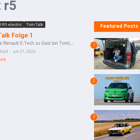
 r5
 R5 electric
Tom Talk
Featured Posts
alk Folge 1
e Renault E-Tech zu Gast bei Tom!...
1
feld
Juli 27, 2026
ore
2
3