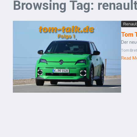
Browsing Tag: renault
Renault
Tom T
Der neu
Tom Bret
Read M