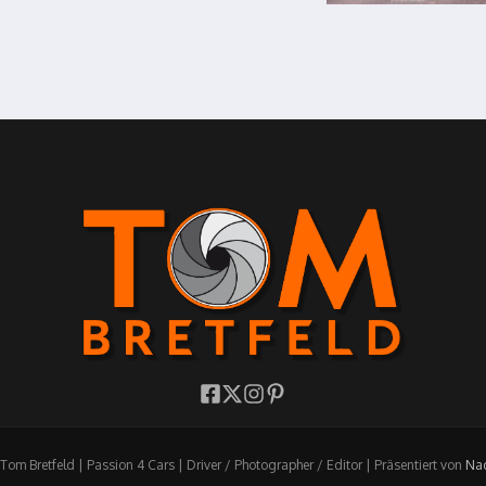
om Bretfeld | Passion 4 Cars | Driver / Photographer / Editor | Präsentiert von
Nac