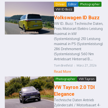
Driver
Editor
Photographer
VW ID Buzz
Volkswagen ID Buzz
VW ID. Buzz: Technische Daten,
Preis Motorart Elektro Leistung
maximal in kW
(Systemleistung) 210 Leistung
maximal in PS (Systemleistung)
286 Drehmoment
(Systemleistung) 560 Nm
Antriebsart Hinterrad B...
Tom Bretfeld
März 27, 2026
Read More
Photographer
VW Tayron
VW Tayron 2.0 TDI
Elegance
Technische Daten Antrieb
Zylinderzahl / Motorbauart 4-